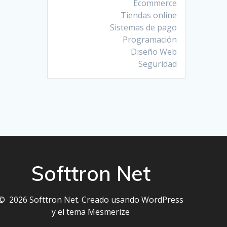
Ecommerce
Tiendas online
Sistemas de pago
Programación
Diseño Web
Seguridad
Softtron Net
© 2026 Softtron Net. Creado usando WordPress
y el
tema Mesmerize