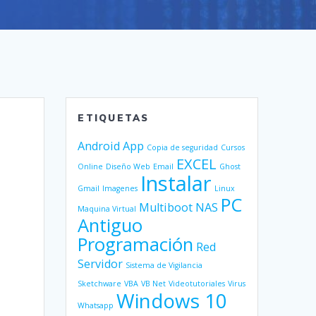
ETIQUETAS
Android
App
Copia de seguridad
Cursos
EXCEL
Online
Diseño Web
Email
Ghost
Instalar
Gmail
Imagenes
Linux
PC
Multiboot
NAS
Maquina Virtual
Antiguo
Programación
Red
Servidor
Sistema de Vigilancia
Sketchware
VBA
VB Net
Videotutoriales
Virus
Windows 10
Whatsapp