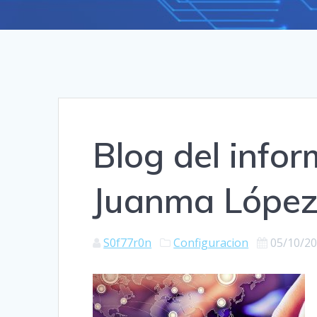
Blog del info
Juanma Lópe
S0f77r0n
Configuracion
05/10/2