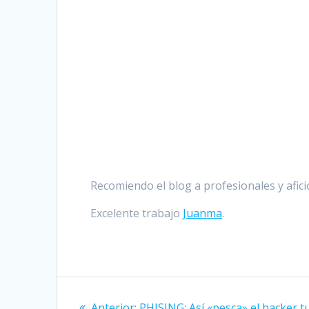
Recomiendo el blog a profesionales y afic
Excelente trabajo
Juanma
.
Anterior:
PHISING: Así «pesca» el hacker t