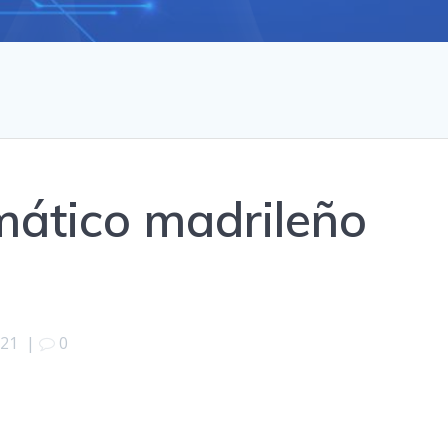
rmático madrileño
z
021
|
0