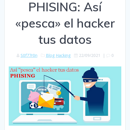
PHISING: Así
«pesca» el hacker
tus datos
S0f77r0n
Blog
Hacking
22/09/2021
|
0