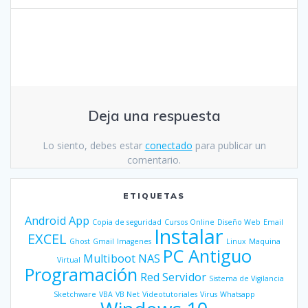
Deja una respuesta
Lo siento, debes estar
conectado
para publicar un
comentario.
ETIQUETAS
Android
App
Copia de seguridad
Cursos Online
Diseño Web
Email
Instalar
EXCEL
Ghost
Gmail
Imagenes
Linux
Maquina
PC Antiguo
Multiboot
NAS
Virtual
Programación
Red
Servidor
Sistema de Vigilancia
Sketchware
VBA
VB Net
Videotutoriales
Virus
Whatsapp