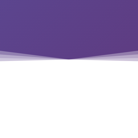
El comienzo en 1984
Un Commodore 64 llegó a mis manos. Los otros niños solo querían
jugar, pero yo quería crear esos juegos … ese fué el comienzo. Mi
sueño era llegar a comprender las máquinas y poder programarlas, y
el sueño se hizo realidad, después de mucho tiempo, nada fue
inmediato.