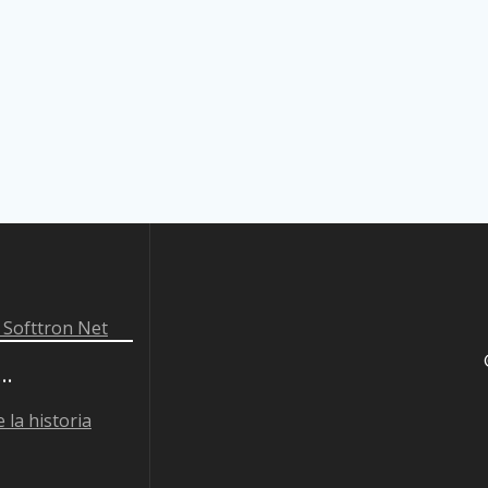
 Softtron Net
 …
 la historia