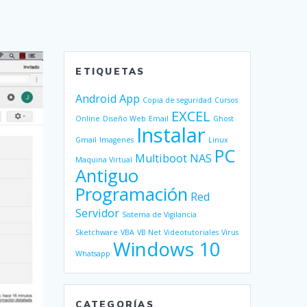
ETIQUETAS
Android
App
Copia de seguridad
Cursos
EXCEL
Online
Diseño Web
Email
Ghost
Instalar
Gmail
Imagenes
Linux
PC
Multiboot
NAS
Maquina Virtual
Antiguo
Programación
Red
Servidor
Sistema de Vigilancia
Sketchware
VBA
VB Net
Videotutoriales
Virus
Windows 10
Whatsapp
CATEGORÍAS